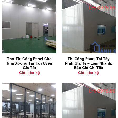
Thợ Thi Công Panel Cho
Thi Công Panel Tại Tây
Nhà Xưởng Tại Tân Uyên
Ninh Giá Rẻ – Làm Nhanh,
Giá Tốt
Báo Giá Chi Tiết
Giá: liên hệ
Giá: liên hệ