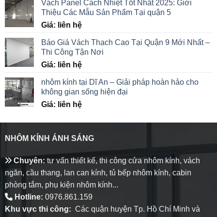
Vách Panel Cách Nhiệt Tốt Nhất 2025: Giới
Thiệu Các Mẫu Sản Phẩm Tại quận 5
Giá: liên hệ
Báo Giá Vách Thạch Cao Tại Quận 9 Mới Nhất –
Thi Công Tận Nơi
Giá: liên hệ
nhôm kính tại Dĩ An – Giải pháp hoàn hảo cho
không gian sống hiện đại
Giá: liên hệ
NHÔM KÍNH ÁNH SÁNG
Chuyên:
tư vấn thiết kế, thi công cửa nhôm kính, vách
ngăn, cầu thang, lan can kính, tủ bếp nhôm kính, cabin
phòng tắm, phụ kiện nhôm kính...
Hotline:
0976.861.159
Khu vực thi công:
Các quận huyện Tp. Hồ Chí Minh và