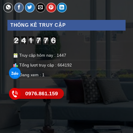
THỐNG KÊ TRUY CẬP
Truy cập hôm nay : 1447
Tổng lượt truy cập : 664192
Đang xem : 1
0976.861.159