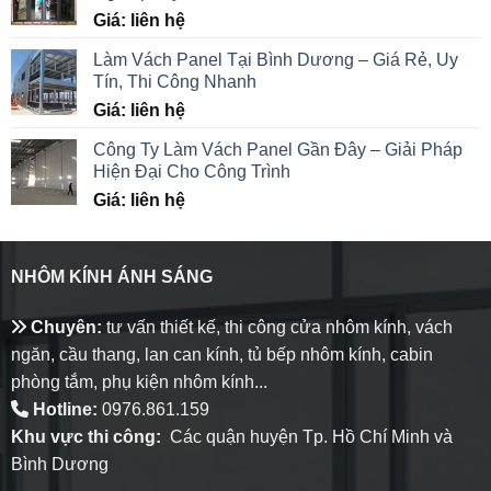
Giá: liên hệ
Làm Vách Panel Tại Bình Dương – Giá Rẻ, Uy
Tín, Thi Công Nhanh
Giá: liên hệ
Công Ty Làm Vách Panel Gần Đây – Giải Pháp
Hiện Đại Cho Công Trình
Giá: liên hệ
NHÔM KÍNH ÁNH SÁNG
Chuyên:
tư vấn thiết kế, thi công cửa nhôm kính, vách
ngăn, cầu thang, lan can kính, tủ bếp nhôm kính, cabin
phòng tắm, phụ kiện nhôm kính...
Hotline:
0976.861.159
Khu vực thi công:
Các quận huyện Tp. Hồ Chí Minh và
Bình Dương