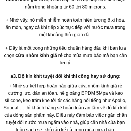
nằm trong khoảng từ 60 tới 80 microns.
+ Nhờ vậy, nó miễn nhiễm hoàn toàn hiện tượng ô xi hóa,
ăn mòn, ngay cả khi tiếp xúc trực tiếp với nước mưa trong
một khoảng thời gian dài.
+ Đây là một trong những tiêu chuẩn hàng đầu khi bạn lựa
chọn
cửa nhôm kính giá rẻ
cho mùa mưa bão mà bạn cần
lưu ý.
a3. Độ kín khít tuyệt đối khi thi công hay sử dụng:
+ Nhờ sự kết hợp hoàn hảo giữa cửa nhôm kính giá rẻ
cường lực, dán an tòan, hệ gioăng EPDM 5Mpa và keo
silicone, keo trám khe tới từ các hãng nổi tiếng như Apollo,
Soudal … thì khách hàng sẽ hoàn toàn an tâm về độ kín khít
của dòng sản phẩm này. Điều này đảm bảo việc ngăn chặn
tuyệt đối nước mưa ngấm vào nhà, giúp căn nhà của bạn
luôn sạch sẽ, khô ráo kể cả trong mùa mưa bão.