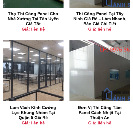
Thợ Thi Công Panel Cho
Thi Công Panel Tại Tây
Nhà Xưởng Tại Tân Uyên
Ninh Giá Rẻ – Làm Nhanh,
Giá Tốt
Báo Giá Chi Tiết
Giá: liên hệ
Giá: liên hệ
Làm Vách Kính Cường
Đơn Vị Thi Công Tấm
Lực Khung Nhôm Tại
Panel Cách Nhiệt Tại
Quận 5 Giá Rẻ
Thuận An
Giá: liên hệ
Giá: liên hệ