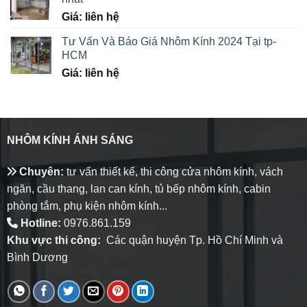
Giá: liên hệ
Tư Vấn Và Báo Giá Nhôm Kính 2024 Tại tp-
HCM
Giá: liên hệ
NHÔM KÍNH ÁNH SÁNG
Chuyên:
tư vấn thiết kế, thi công cửa nhôm kính, vách
ngăn, cầu thang, lan can kính, tủ bếp nhôm kính, cabin
phòng tắm, phụ kiện nhôm kính...
Hotline:
0976.861.159
Khu vực thi công:
Các quận huyện Tp. Hồ Chí Minh và
Bình Dương