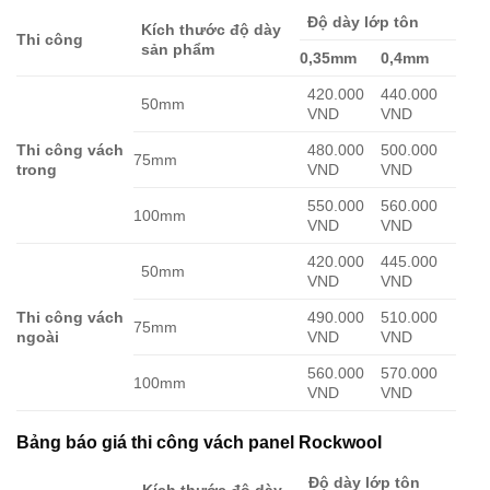
Độ dày lớp tôn
Kích thước độ dày
Thi công
sản phẩm
0,35mm
0,4mm
420.000
440.000
50mm
VND
VND
Thi công vách
480.000
500.000
75mm
trong
VND
VND
550.000
560.000
100mm
VND
VND
420.000
445.000
50mm
VND
VND
Thi công vách
490.000
510.000
75mm
ngoài
VND
VND
560.000
570.000
100mm
VND
VND
Bảng báo giá thi công vách panel Rockwool
Độ dày lớp tôn