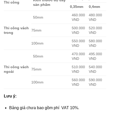
Kích thước độ dày
Thi công
sản phẩm
0,35mm
0,4mm
460.000
480.000
50mm
VND
VND
Thi công vách
500.000
520.000
75mm
trong
VND
VND
550.000
580.000
100mm
VND
VND
470.000
495.000
50mm
VND
VND
Thi công vách
510.000
540.000
75mm
ngoài
VND
VND
560.000
590.000
100mm
VND
VND
Lưu ý:
Bảng giá chưa bao gồm phí VAT 10%.