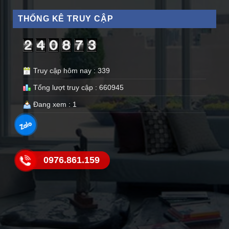
THỐNG KÊ TRUY CẬP
Truy cập hôm nay : 339
Tổng lượt truy cập : 660945
Đang xem : 1
0976.861.159