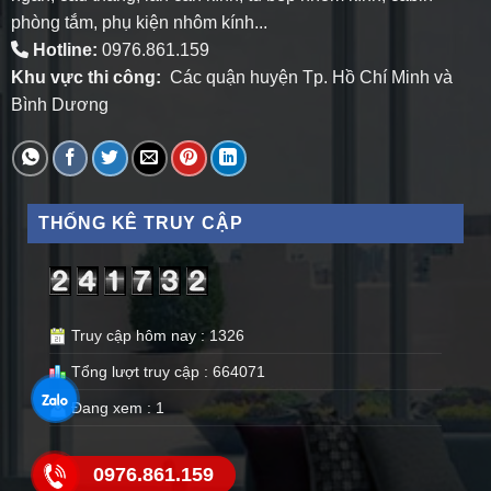
phòng tắm, phụ kiện nhôm kính...
Hotline:
0976.861.159
Khu vực thi công:
Các quận huyện Tp. Hồ Chí Minh và
Bình Dương
THỐNG KÊ TRUY CẬP
Truy cập hôm nay : 1326
Tổng lượt truy cập : 664071
Đang xem : 1
0976.861.159