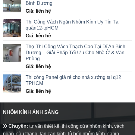
Bình Dương
Giá: liên hệ
Thi Công Vách Ngăn Nhôm Kính Uy Tín Tại
quận12-tpHCM
Giá: liên hệ
Thợ Thi Công Vách Thạch Cao Tại Dĩ An Bình
Dương – Giải Pháp Tối Ưu Cho Nhà Ở & Văn
Phòng
Giá: liên hệ
Thi công Panel giá rẻ cho nhà xưởng tại q12
TPHCM
Giá: liên hệ
NHÔM KÍNH ÁNH SÁNG
Chuyên:
tư vấn thiết kế, thi công cửa nhôm kính, vách
ngăn, cầu thang, lan can kính, tủ bếp nhôm kính, cabin