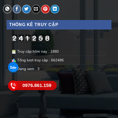
THỐNG KÊ TRUY CẬP
Truy cập hôm nay : 1880
Tổng lượt truy cập : 662486
Đang xem : 3
0976.861.159