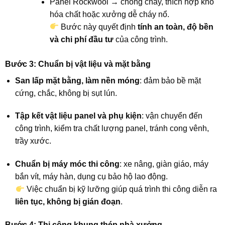
Panel Rockwool → chống cháy, thích hợp kho
hóa chất hoặc xưởng dễ cháy nổ.
Bước này quyết định
tính an toàn, độ bền
và chi phí đầu tư
của công trình.
Bước 3: Chuẩn bị vật liệu và mặt bằng
San lấp mặt bằng, làm nền móng
: đảm bảo bề mặt
cứng, chắc, không bị sụt lún.
Tập kết vật liệu panel và phụ kiện
: vận chuyển đến
công trình, kiểm tra chất lượng panel, tránh cong vênh,
trầy xước.
Chuẩn bị máy móc thi công
: xe nâng, giàn giáo, máy
bắn vít, máy hàn, dụng cụ bảo hộ lao động.
Việc chuẩn bị kỹ lưỡng giúp quá trình thi công diễn ra
liên tục, không bị gián đoạn
.
Bước 4: Thi công khung thép nhà xưởng