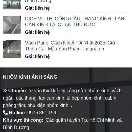
Bình Dương
Giá: liên hệ
DỊCH VỤ THI CÔNG CẦU THANG KÍNH - LAN
CAN KÍNH TẠI QUẬN THỦ ĐỨC
Giá: liên hệ
Vách Panel Cách Nhiệt Tốt Nhất 2025: Giới
Thiệu Các Mẫu Sản Phẩm Tại quận 5
Giá: liên hệ
NHÔM KÍNH ÁNH SÁNG
Chuyên:
tư vấn thiết kế, thi công cửa nhôm kính, vách
ngăn, cầu thang, lan can kính, tủ bếp nhôm kính, cabin
phòng tắm, phụ kiện nhôm kính...
Hotline:
0976.861.159
Khu vực thi công:
Các quận huyện Tp. Hồ Chí Minh và
Bình Dương