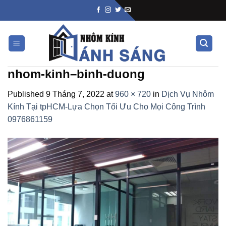
Skip
to
content
nhom-kinh–binh-duong
Published
9 Tháng 7, 2022
at
960 × 720
in
Dịch Vụ Nhôm
Kính Tại tpHCM-Lựa Chọn Tối Ưu Cho Mọi Công Trình
0976861159