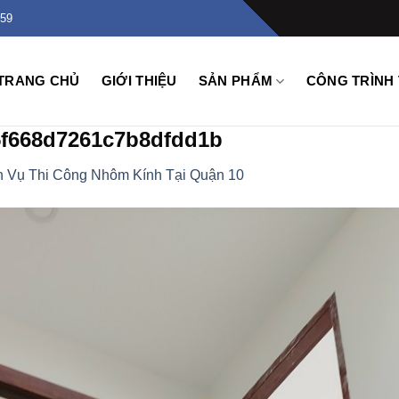
159
TRANG CHỦ
GIỚI THIỆU
SẢN PHẨM
CÔNG TRÌNH 
5f668d7261c7b8dfdd1b
h Vụ Thi Công Nhôm Kính Tại Quận 10