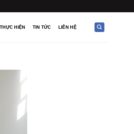
THỰC HIỆN
TIN TỨC
LIÊN HỆ