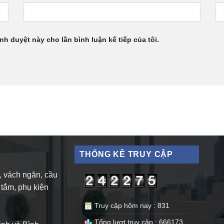
ình duyệt này cho lần bình luận kế tiếp của tôi.
THỐNG KÊ TRUY CẬP
, vách ngăn, cầu
 tắm, phụ kiện
Truy cập hôm nay : 831
Tổng lượt truy cập : 666173