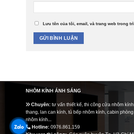
Lưu tên của tôi, email, và trang web trong tr
NHÔM KÍNH ÁNH SÁNG
Chuyên:
tư vấn thiết kế, thi công cửa nhôm kính
thang, lan can kính, tủ bếp nhôm kính, cabin phòng
nhôm kính...
Hotline:
0976.861.159