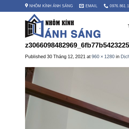
Skip
NHÔM KÍNH ÁNH SÁNG
EMAIL
0976.861.
to
content
z3066098482969_6fb77b542322
Published
30 Tháng 12, 2021
at
960 × 1280
in
Dịc