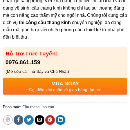
hoặc gỗ sang trọng. Với khả năng chịu lực tốt, an toàn và dễ
dàng vệ sinh, cầu thang kính không chỉ tạo sự thoáng đãng
mà còn nâng cao thẩm mỹ cho ngôi nhà. Chúng tôi cung cấp
dịch vụ
thi công cầu thang kính
chuyên nghiệp, đa dạng
mẫu mã, phù hợp với nhiều phong cách thiết kế từ nhà phố
đến biệt thự.
Hỗ Trợ Trực Tuyến:
0976.861.159
(Mở cửa cả Thứ Bảy và Chủ Nhật)
MUA NGAY
Gọi điện xác nhận và giao hàng tận nơi
Danh mục:
Cầu thang, lan can