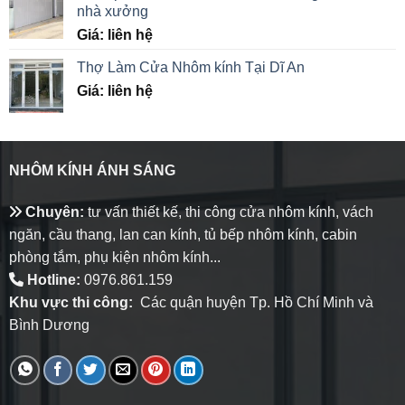
nhà xưởng
Giá: liên hệ
Thợ Làm Cửa Nhôm kính Tại Dĩ An
Giá: liên hệ
NHÔM KÍNH ÁNH SÁNG
Chuyên:
tư vấn thiết kế, thi công cửa nhôm kính, vách
ngăn, cầu thang, lan can kính, tủ bếp nhôm kính, cabin
phòng tắm, phụ kiện nhôm kính...
Hotline:
0976.861.159
Khu vực thi công:
Các quận huyện Tp. Hồ Chí Minh và
Bình Dương