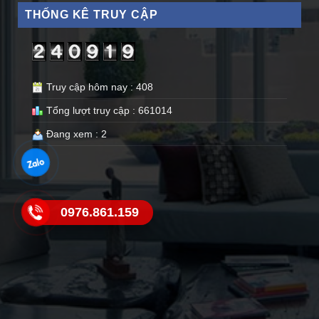
THỐNG KÊ TRUY CẬP
Truy cập hôm nay : 408
Tổng lượt truy cập : 661014
Đang xem : 2
0976.861.159