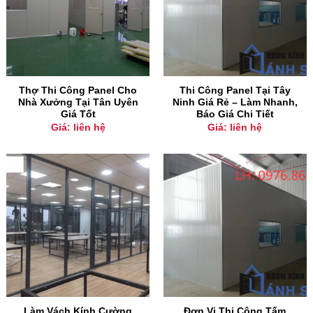
Thợ Thi Công Panel Cho
Thi Công Panel Tại Tây
Nhà Xưởng Tại Tân Uyên
Ninh Giá Rẻ – Làm Nhanh,
Giá Tốt
Báo Giá Chi Tiết
Giá: liên hệ
Giá: liên hệ
Làm Vách Kính Cường
Đơn Vị Thi Công Tấm