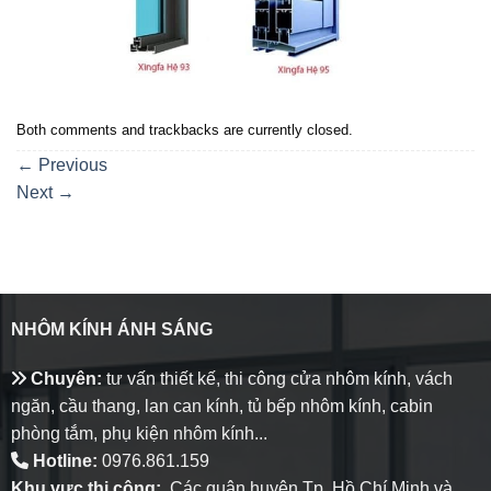
Both comments and trackbacks are currently closed.
←
Previous
Next
→
NHÔM KÍNH ÁNH SÁNG
Chuyên:
tư vấn thiết kế, thi công cửa nhôm kính, vách
ngăn, cầu thang, lan can kính, tủ bếp nhôm kính, cabin
phòng tắm, phụ kiện nhôm kính...
Hotline:
0976.861.159
Khu vực thi công:
Các quận huyện Tp. Hồ Chí Minh và