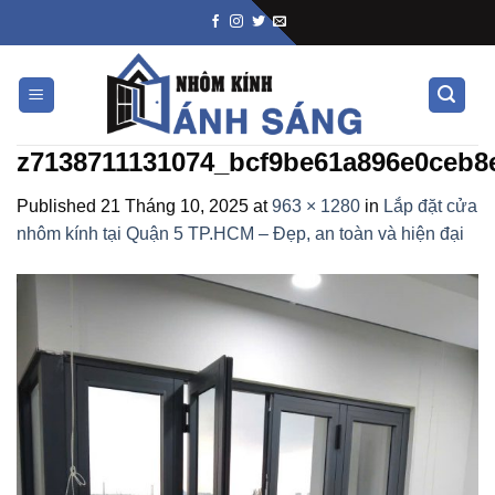
Skip
to
content
z7138711131074_bcf9be61a896e0ceb8
Published
21 Tháng 10, 2025
at
963 × 1280
in
Lắp đặt cửa
nhôm kính tại Quận 5 TP.HCM – Đẹp, an toàn và hiện đại